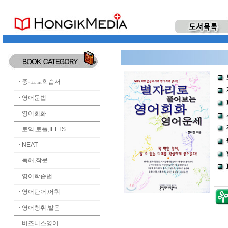
·
중·고교학습서
·
영어문법
·
영어회화
·
토익,토플,IELTS
·
NEAT
·
독해,작문
·
영어학습법
·
영어단어,어휘
·
영어청취,발음
·
비즈니스영어