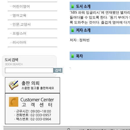
·
어린이영어
´SBS 파워 잉글리시´에 연재됐던 별
·
영어교육
들여다볼 수 있도록 한다. ´동기 부여가
록 도와주는 것이다. 즐겁게 영어에 다가
·
인문,교양서
·
프랑스어
저자 : 정하빈
·
러시아어
.